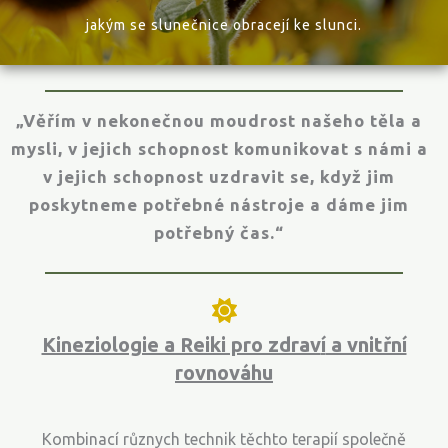
jakým se slunečnice obracejí ke slunci.
„Věřím v nekonečnou moudrost našeho těla a
mysli, v jejich schopnost komunikovat s námi a
v jejich schopnost uzdravit se, když jim
poskytneme potřebné nástroje a dáme jim
potřebný čas.“
Kineziologie a Reiki pro zdrav
í
a vnitřní
rovnováhu
Kombinací různych technik těchto terapií společně