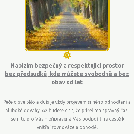
Nabízím bezpečný a respektující prostor
bez
předsudků
,
kde můžete svobodně a
bez
obav
sd
í
let
Péče o své tělo a duši je vždy projevem silného odhodlaní a
hluboké odvahy. Až budete cítit, že přišel ten správný čas,
jsem tu pro Vás – připravená Vás podpořit na cestě k
vnitřní rovnováze a pohodě.