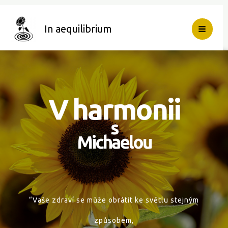
Vai
al
In aequilibrium
contenuto
V harmonii
s
Michaelou
“Vaše zdraví se může obrátit ke světlu stejným
způsobem,