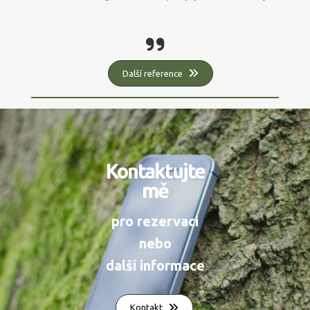
Další reference
Kontaktujte
mě
pro rezervaci
nebo
další informace
Kontakt