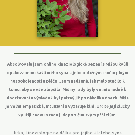
Absolvovala jsem online kineziologické sezení s
Míš
ou
kvůli
opakovanému kašli mého syna a jeho obtížným ránům plným
nespokojenosti a pláče. Jsem nadšená, jak málo stačilo k
tomu, aby se vše zlepšilo. Míšiny rady byly velmi snadné k
dodržování a výsledek byl patrný již po několika dnech. Míša
je velmi empatická, intuitivní a vyzařuje klid. Určitě její služby
využiji znovu a ráda ji doporučím svým přátelům.
Jitka, kineziologie na dálku pro jejího 4letého syna