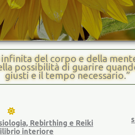
infinita del corpo e della mente,
lla possibilità di guarire quand
giusti e il tempo necessario.”
s
iologia, Rebirthing e Reiki
ilibrio interiore