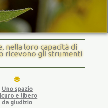
 nella loro capacità di
o ricevono gli strumenti
Uno spazio
icuro e libero
da giudizio