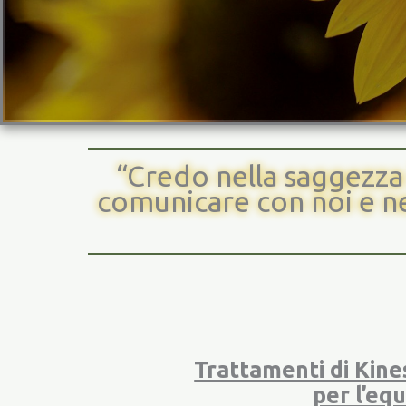
“Credo nella saggezza 
comunicare con noi e ne
Trattamenti di Kines
per l’equ