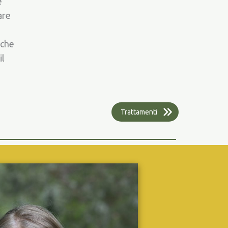
e
are
 che
il
Trattamenti