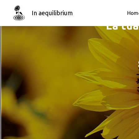
In 
Vai
In aequilibrium
al
Hom
contenuto
“La tua