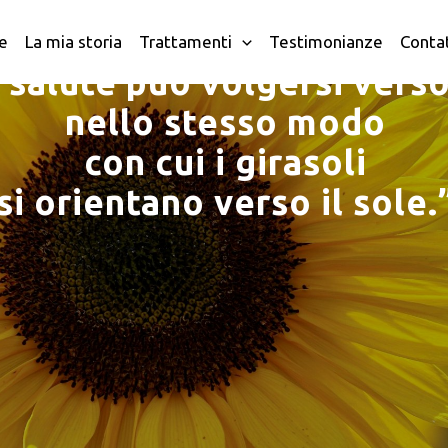
Aequilib
con
Misha
e
La mia storia
Trattamenti
Testimonianze
Conta
 salute può volgersi verso
nello stesso modo
con cui i girasoli
si orientano verso il sole.